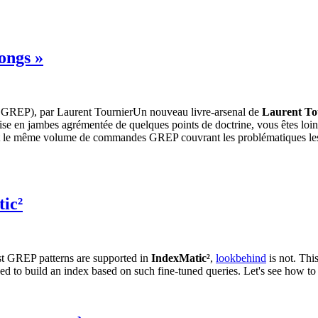
ongs »
Un nouveau livre-arsenal de
Laurent To
ise en jambes agrémentée de quelques points de doctrine, vous êtes lo
, et le même volume de commandes GREP couvrant les problématiques les p
ic²
 GREP patterns are supported in
IndexMatic²
,
lookbehind
is not. Thi
d to build an index based on such fine-tuned queries. Let's see how t