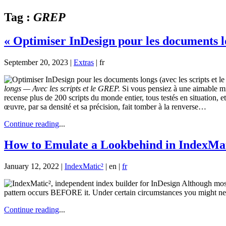
Tag :
GREP
« Optimiser InDesign pour les documents l
September 20, 2023 |
Extras
|
fr
longs — Avec les scripts et le GREP.
Si vous pensiez à une aimable m
recense plus de 200 scripts du monde entier, tous testés en situation
œuvre, par sa densité et sa précision, fait tomber à la renverse…
Continue reading
...
How to Emulate a Lookbehind in IndexMat
January 12, 2022 |
IndexMatic²
|
en
|
fr
Although most
pattern occurs BEFORE it. Under certain circumstances you might nee
Continue reading
...