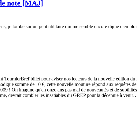
 de note [MÀJ]
iens, je tombe sur un petit utilitaire qui me semble encore digne d'empl
Bref billet pour aviser nos lecteurs de la nouvelle édition d
odique somme de 10 €, cette nouvelle mouture répond aux requêtes de mise
009 ! On imagine qu'en onze ans pas mal de nouveautés et de subtilités 
orme, devrait combler les insatiables du GREP pour la décennie à venir