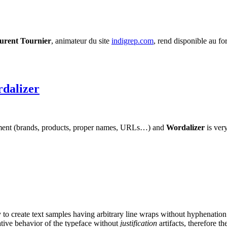
urent Tournier
, animateur du site
indigrep.com
, rend disponible au 
rdalizer
ocument (brands, products, proper names, URLs…) and
Wordalizer
is ver
to create text samples having arbitrary line wraps without hyphenatio
ative behavior of the typeface without
justification
artifacts, therefore t