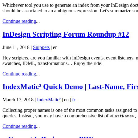
Whichever tool you use to generate an index from your InDesign d
should be associated to an ambiguous expression. Let's summarize s
Continue reading
...
InDesign Scripting Forum Roundup #12
June 11, 2018 |
Snippets
|
en
Hey scripters, are you familiar with InDesign events, event listeners, 
swatches, IDML, transformations… Enjoy the ride!
Continue reading
...
IndexMatic² Quick Demo | Last-Name, Fir
March 17, 2018 |
IndexMatic²
|
en
|
fr
Collecting proper names is one of the most common tasks assigned t
queries. Instead, you may have a comprehensive list of
<LastName>,
Continue reading
...