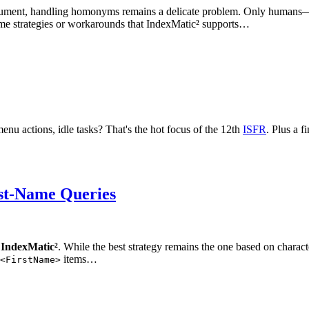
ocument, handling homonyms remains a delicate problem. Only humans—
ome strategies or workarounds that IndexMatic² supports…
menu actions, idle tasks? That's the hot focus of the 12th
ISFR
. Plus a 
st-Name Queries
o
IndexMatic²
. While the best strategy remains the one based on charact
items…
<FirstName>