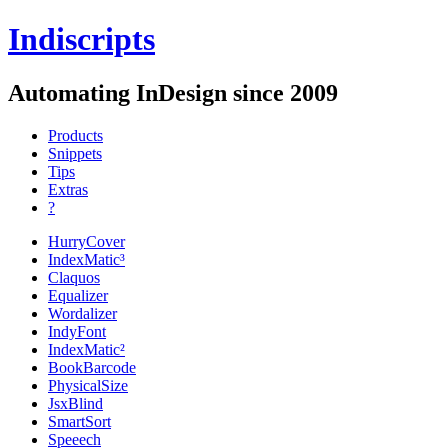
Indiscripts
Automating InDesign since 2009
Products
Snippets
Tips
Extras
?
HurryCover
IndexMatic³
Claquos
Equalizer
Wordalizer
IndyFont
IndexMatic²
BookBarcode
PhysicalSize
JsxBlind
SmartSort
Speeech