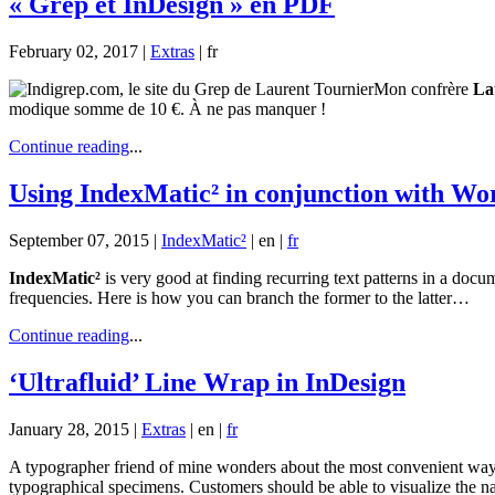
« Grep et InDesign » en PDF
February 02, 2017 |
Extras
|
fr
Mon confrère
La
modique somme de 10 €. À ne pas manquer !
Continue reading
...
Using IndexMatic² in conjunction with Wo
September 07, 2015 |
IndexMatic²
|
en
|
fr
IndexMatic²
is very good at finding recurring text patterns in a d
frequencies. Here is how you can branch the former to the latter…
Continue reading
...
‘Ultrafluid’ Line Wrap in InDesign
January 28, 2015 |
Extras
|
en
|
fr
A typographer friend of mine wonders about the most convenient way 
typographical specimens. Customers should be able to visualize the n