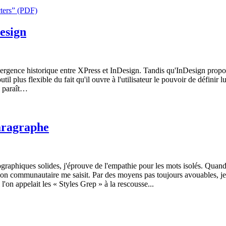
esign
e divergence historique entre XPress et InDesign. Tandis qu'InDesign pr
plus flexible du fait qu'il ouvre à l'utilisateur le pouvoir de définir l
 y paraît…
paragraphe
pographiques solides, j'éprouve de l'empathie pour les mots isolés. Q
isson communautaire me saisit. Par des moyens pas toujours avouables, je
'on appelait les « Styles Grep » à la rescousse...