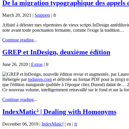
De la migration typographique des appels
March 20, 2021 |
Snippets
|
fr
Affairé à délester mes répertoires de vieux scripts InDesign antédiluv
note avant toute ponctuation fermante, comme l'exige la tradition…
Continue reading
...
GREP et InDesign, deuxième édition
June 26, 2020 |
Extras
|
fr
Hébergée par
indigrep.com
et délivrée au format PDF pour la (trop) m
que l'édition inaugurale (publiée à l'époque chez Dunod) datait de… 2
Ce nouveau volume, intelligemment retravaillé sur le fond et sur la f
Continue reading
...
IndexMatic² | Dealing with Homonyms
December 06, 2019 |
IndexMatic²
|
en
|
fr