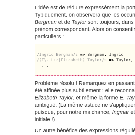
L'idée est de réduire expressément la po
Typiquement, on observera que les occur
Bergman
et de
Taylor
sont toujours, dans 
prénom correspondant. Alors on consentira
particuliers :
/Ingrid Bergman/s
=>
 Bergman
,
/(E\.|Liz|Elizabeth) Taylor/s
=>
 Taylor
,
. . .

Problème résolu ! Remarquez en passant
été affinée plus subtilement : elle reconna
Elizabeth Taylor
, et même la forme
E. Tay
ambiguë. (La même astuce ne s'appliquer
puisque, pour notre malchance,
Ingmar
e
initiale !)
Un autre bénéfice des expressions réguliè