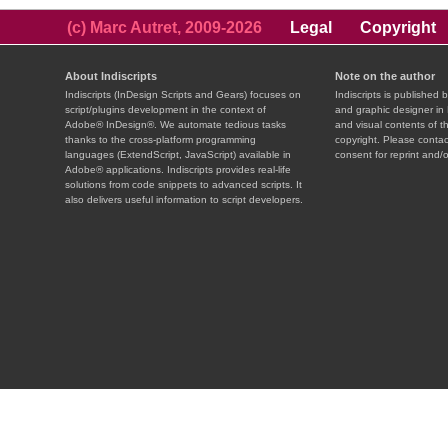
(c) Marc Autret, 2009-2026
Legal
Copyright
About Indiscripts
Note on the author
Indiscripts (InDesign Scripts and Gears) focuses on
Indiscripts is published 
script/plugins development in the context of
and graphic designer in 
Adobe® InDesign®. We automate tedious tasks
and visual contents of t
thanks to the cross-platform programming
copyright. Please contac
languages (ExtendScript, JavaScript) available in
consent for reprint and/o
Adobe® applications. Indiscripts provides real-life
solutions from code snippets to advanced scripts. It
also delivers useful information to script developers.