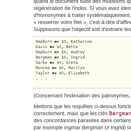
quand le document subit des mutations qu
régénération de l'index. Si vous avez iden
d'homonymes à traiter systématiquement, l
« resserrer votre filet », c'est-à-dire d'affi
Supposons que l'objectif soit d'extraire l
Hepburn 
=>
 $
0
,
 Katharine

Davis 
=>
 $
0
,
 Bette

Hepburn 
=>
 $
0
,
 Audrey

Bergman 
=>
 $
0
,
 Ingrid

Garbo 
=>
 $
0
,
 Greta

Monroe 
=>
 $
0
,
 Marilyn

Taylor 
=>
 $
0
,
 Elizabeth

. . .

(Concernant l'indexation des patronymes,
Mettons que les requêtes ci-dessus fonct
Bergma
correctement, mais que les clés
des concordances parasites dans certains
par exemple
Ingmar Bergman
(≠ Ingrid) 