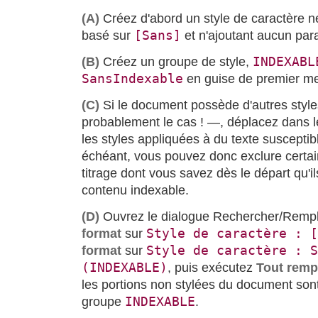
(A)
Créez d'abord un style de caractère n
[Sans]
basé sur
et n'ajoutant aucun par
INDEXABL
(B)
Créez un groupe de style,
SansIndexable
en guise de premier m
(C)
Si le document possède d'autres style
probablement le cas ! —, déplacez dans 
les styles appliquées à du texte susceptib
échéant, vous pouvez donc exclure certain
titrage dont vous savez dès le départ qu'i
contenu indexable.
(D)
Ouvrez le dialogue Rechercher/Rempl
Style de caractère : [
format
sur
Style de caractère : S
format
sur
(INDEXABLE)
, puis exécutez
Tout remp
les portions non stylées du document sont
INDEXABLE
groupe
.