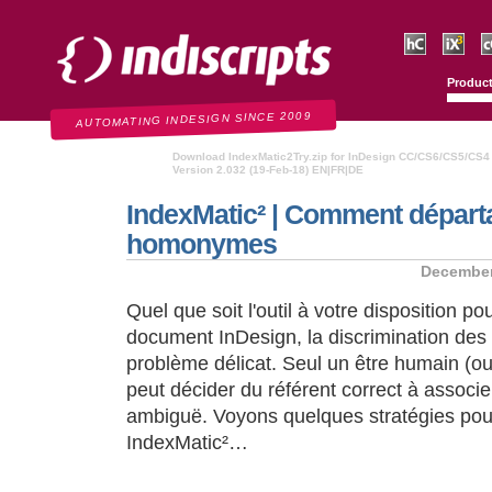
Indiscripts
HurryCover
IndexMati
C
Produc
AUTOMATING INDESIGN SINCE 2009
Download IndexMatic2Try.zip for InDesign CC/CS6/CS5/CS4
Version 2.032 (19-Feb-18) EN|FR|DE
IndexMatic² | Comment départ
homonymes
December
Quel que soit l'outil à votre disposition po
document InDesign, la discrimination de
problème délicat. Seul un être humain (o
peut décider du référent correct à associ
ambiguë. Voyons quelques stratégies pour s
IndexMatic²…