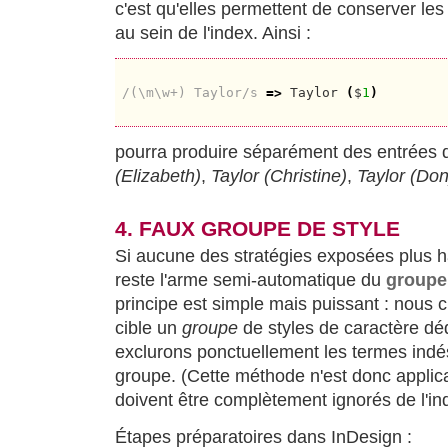
c'est qu'elles permettent de conserver le
au sein de l'index. Ainsi :
/(\m\w+) Taylor/s
=>
 Taylor 
(
$
1
)
pourra produire séparément des entrées d
(Elizabeth)
,
Taylor (Christine)
,
Taylor (Don
4. FAUX GROUPE DE STYLE
Si aucune des stratégies exposées plus ha
reste l'arme semi-automatique du
groupe 
principe est simple mais puissant : nous
cible un
groupe
de styles de caractère déd
exclurons ponctuellement les termes indés
groupe. (Cette méthode n'est donc appli
doivent être complètement ignorés de l'in
Étapes préparatoires dans InDesign :