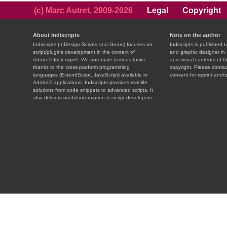
(c) Marc Autret, 2009-2026
Legal
Copyright
About Indiscripts
Note on the author
Indiscripts (InDesign Scripts and Gears) focuses on
Indiscripts is published 
script/plugins development in the context of
and graphic designer in 
Adobe® InDesign®. We automate tedious tasks
and visual contents of t
thanks to the cross-platform programming
copyright. Please contac
languages (ExtendScript, JavaScript) available in
consent for reprint and/o
Adobe® applications. Indiscripts provides real-life
solutions from code snippets to advanced scripts. It
also delivers useful information to script developers.