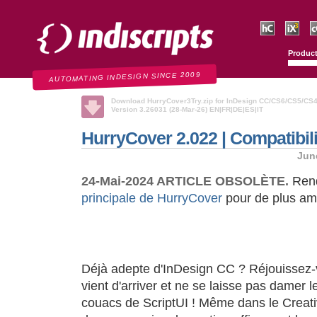
Indiscripts
HurryCover
IndexMati
C
Produc
AUTOMATING INDESIGN SINCE 2009
Download HurryCover3Try.zip for InDesign CC/CS6/CS5/CS
Version 3.26031 (28-Mar-26) EN|FR|DE|ES|IT
HurryCover 2.022 | Compatibil
Jun
24-Mai-2024 ARTICLE OBSOLÈTE.
Rend
principale de HurryCover
pour de plus amp
Déjà adepte d'InDesign CC ? Réjouissez
vient d'arriver et ne se laisse pas damer l
couacs de ScriptUI ! Même dans le Creat