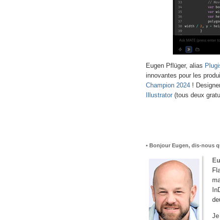
Eugen Pflüger, alias
Plugi
innovantes pour les produi
Champion 2024
! Designer
Illustrator
(tous deux gratui
• Bonjour Eugen, dis-nous q
Eu
Fl
ma
In
de
Je