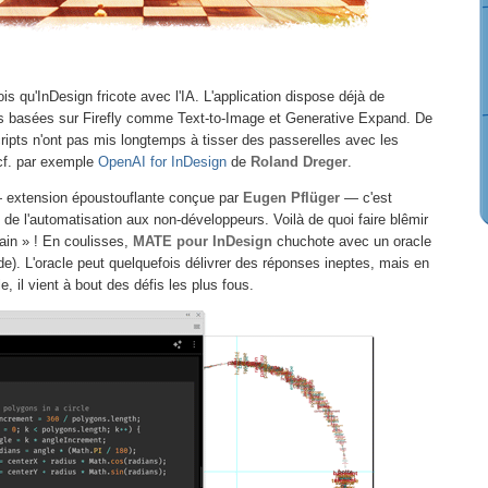
ois qu'InDesign fricote avec l'IA. L'application dispose déjà de
es basées sur Firefly comme Text-to-Image et Generative Expand. De
cripts n'ont pas mis longtemps à tisser des passerelles avec les
 cf. par exemple
OpenAI for InDesign
de
Roland Dreger
.
extension époustouflante conçue par
Eugen Pflüger
— c'est
re de l'automatisation aux non-développeurs. Voilà de quoi faire blêmir
ain » ! En coulisses,
MATE pour InDesign
chuchote avec un oracle
). L'oracle peut quelquefois délivrer des réponses ineptes, mais en
 il vient à bout des défis les plus fous.