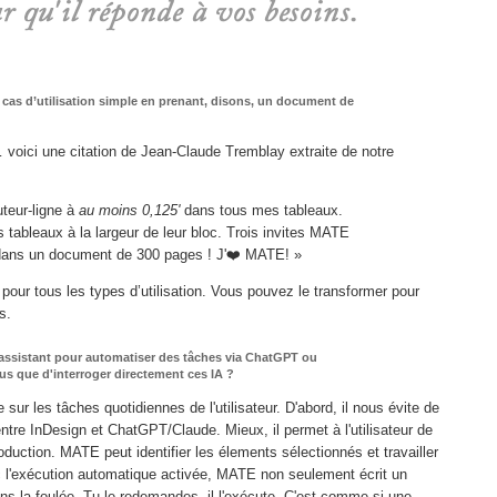
 cas d’utilisation simple en prenant, disons, un document de
voici une citation de Jean-Claude Tremblay extraite de notre
uteur-ligne à
au moins 0,125'
dans tous mes tableaux.
 tableaux à la largeur de leur bloc. Trois invites MATE
 dans un document de 300 pages ! J'❤️ MATE! »
 pour tous les types d’utilisation. Vous pouvez le transformer pour
s.
 assistant pour automatiser des tâches via ChatGPT ou
lus que d'interroger directement ces IA ?
ur les tâches quotidiennes de l'utilisateur. D'abord, il nous évite de
ntre InDesign et ChatGPT/Claude. Mieux, il permet à l'utilisateur de
oduction. MATE peut identifier les élements sélectionnés et travailler
 l'exécution automatique activée, MATE non seulement écrit un
dans la foulée. Tu le redemandes, il l'exécute. C'est comme si une