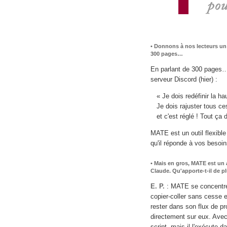
• Donnons à nos lecteurs un
300 pages…
En parlant de 300 pages… 
serveur Discord (hier) :
« Je dois redéfinir la ha
Je dois rajuster tous ces
et c'est réglé ! Tout ça
MATE est un outil flexible
qu'il réponde à vos besoin
• Mais en gros, MATE est un
Claude. Qu'apporte-t-il de p
E. P.
: MATE se concentre s
copier-coller sans cesse e
rester dans son flux de pr
directement sur eux. Avec
script, mais il l'exécute 