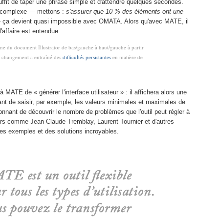
fit de taper une phrase simple et d'attendre quelques secondes.
 complexe — mettons :
s'assurer que 10 % des éléments ont une
ça devient quasi impossible avec OMATA. Alors qu'avec MATE, il
 l'affaire est entendue.
ine du document Illustrator de bas/gauche à haut/gauche à partir
e changement a entraîné des
difficultés persistantes
en matière de
TE de « générer l'interface utilisateur » : il affichera alors une
ant de saisir, par exemple, les valeurs minimales et maximales de
ionnant de découvrir le nombre de problèmes que l'outil peut régler à
eurs comme Jean-Claude Tremblay, Laurent Tournier et d'autres
des exemples et des solutions incroyables.