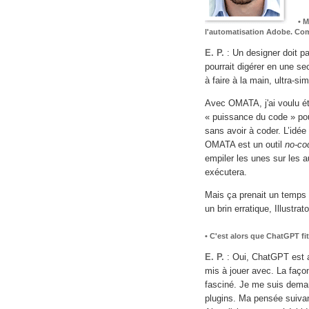
• 
l'automatisation Adobe. Comm
E. P.
: Un designer doit p
pourrait digérer en une s
à faire à la main, ultra-si
Avec OMATA, j'ai voulu ét
« puissance du code » pou
sans avoir à coder. L’idée 
OMATA est un outil
no-co
empiler les unes sur les a
exécutera.
Mais ça prenait un temps 
un brin erratique, Illustra
• C'est alors que ChatGPT fi
E. P.
: Oui, ChatGPT est 
mis à jouer avec. La faç
fasciné. Je me suis demand
plugins. Ma pensée suivan