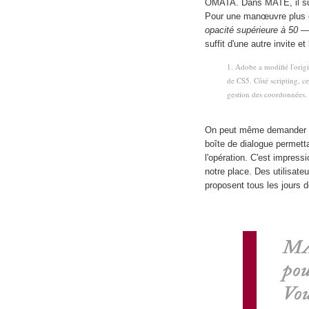
OMATA. Dans MATE, il suf
Pour une manœuvre plus
opacité supérieure à 50
— 
suffit d'une autre invite et
1. Adobe a modifié l'orig
de CS5. Côté scripting, c
gestion des coordonnées.
On peut même demander à MA
boîte de dialogue permett
l'opération. C'est impress
notre place. Des utilisat
proposent tous les jours 