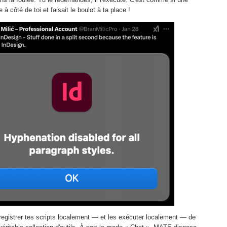
 à côté de toi et faisait le boulot à ta place !
registrer tes scripts localement — et les exécuter localement — de