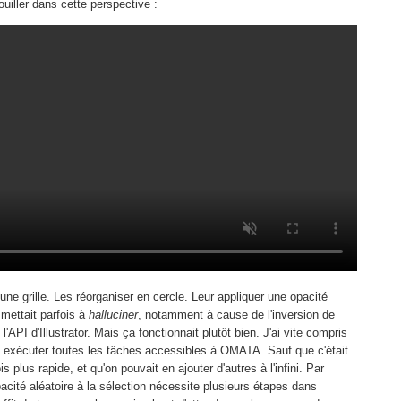
uiller dans cette perspective :
ne grille. Les réorganiser en cercle. Leur appliquer une opacité
e mettait parfois à
halluciner
, notamment à cause de l'inversion de
'API d'Illustrator. Mais ça fonctionnait plutôt bien. J'ai vite compris
 exécuter toutes les tâches accessibles à OMATA. Sauf que c'était
is plus rapide, et qu'on pouvait en ajouter d'autres à l'infini. Par
cité aléatoire à la sélection nécessite plusieurs étapes dans