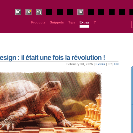
HurryCover
IndexMatic³
Claquos
Equalizer
Wordalizer
IndyFont
IndexMatic²
BookBarcode
PhysicalSize
JsxBlind
SmartSort
Sp
Products
Snippets
Tips
Extras
?
gn : il était une fois la révolution !
February 03, 2025 |
Extras
|
FR
|
EN