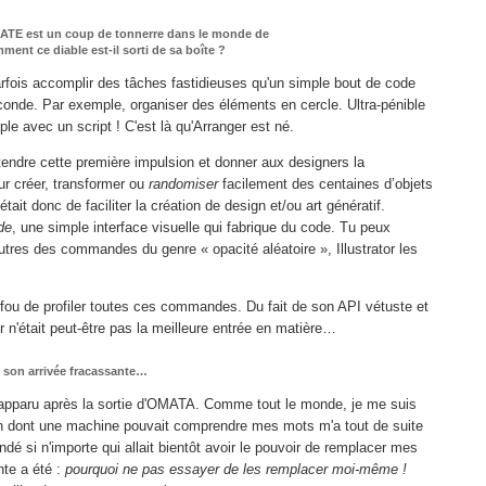
MATE est un coup de tonnerre dans le monde de
ent ce diable est-il sorti de sa boîte ?
arfois accomplir des tâches fastidieuses qu'un simple bout de code
econde. Par exemple, organiser des éléments en cercle. Ultra-pénible
mple avec un script ! C'est là qu'Arranger est né.
endre cette première impulsion et donner aux designers la
r créer, transformer ou
randomiser
facilement des centaines d’objets
était donc de faciliter la création de design et/ou art génératif.
de
, une simple interface visuelle qui fabrique du code. Tu peux
utres des commandes du genre « opacité aléatoire », Illustrator les
fou de profiler toutes ces commandes. Du fait de son API vétuste et
tor n'était peut-être pas la meilleure entrée en matière…
t son arrivée fracassante…
apparu après la sortie d'OMATA. Comme tout le monde, je me suis
on dont une machine pouvait comprendre mes mots m'a tout de suite
é si n'importe qui allait bientôt avoir le pouvoir de remplacer mes
te a été :
pourquoi ne pas essayer de les remplacer moi-même !