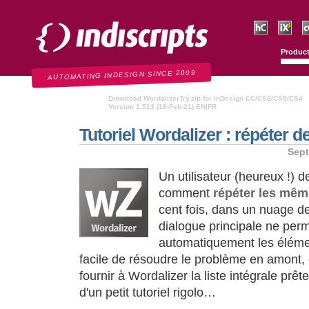
Indiscripts
HurryCover
IndexMati
C
Produc
AUTOMATING INDESIGN SINCE 2009
Download WordalizerTry.zip for InDesign CC/CS6/CS5/CS4
Version 1.513 (19-Feb-21) EN|FR
Tutoriel Wordalizer : répéter d
Sept
Un utilisateur (heureux !) 
comment
répéter les mêm
cent fois, dans un nuage de
dialogue principale ne per
automatiquement les éléments
facile de résoudre le problème en amont,
fournir à Wordalizer la liste intégrale prê
d'un petit tutoriel rigolo…