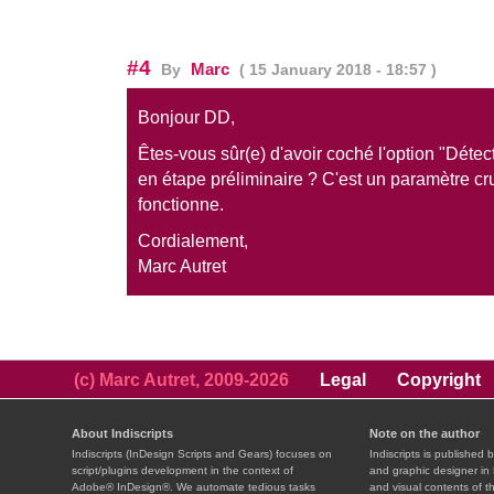
#4
Marc
By
( 15 January 2018 - 18:57 )
Bonjour DD,
Êtes-vous sûr(e) d'avoir coché l'option "Détec
en étape préliminaire ? C'est un paramètre cru
fonctionne.
Cordialement,
Marc Autret
(c) Marc Autret, 2009-2026
Legal
Copyright
About Indiscripts
Note on the author
Indiscripts (InDesign Scripts and Gears) focuses on
Indiscripts is published 
script/plugins development in the context of
and graphic designer in 
Adobe® InDesign®. We automate tedious tasks
and visual contents of t