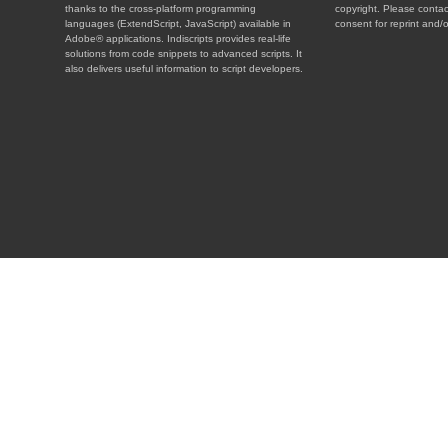
thanks to the cross-platform programming
copyright. Please contac
languages (ExtendScript, JavaScript) available in
consent for reprint and/o
Adobe® applications. Indiscripts provides real-life
solutions from code snippets to advanced scripts. It
also delivers useful information to script developers.